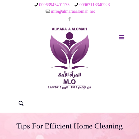
00963945401173
00963113340923
info@almaraaalomah.net
Tips For Efficient Home Cleaning