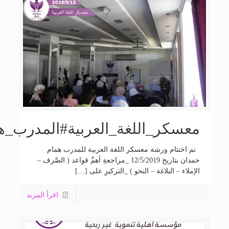
معسكر_اللغة_العربية#المدرب_
تم اختتام ورشة معسكر اللغة العربية للمدرب همام
حمدان بتاريخ 12/5/2019 _مراجعةِ أهمِّ قواعد ( الصَّرف –
الإملاء – البلاغة – النحو ) _التركيزِ على […]
اقرأ المزيد