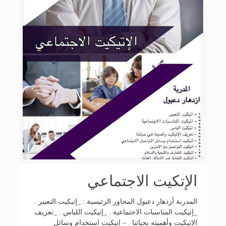
الإتكيت الاجتماعي
المدربة أزذهار دعبول المحاور الرئيسية : _إتيكيت التعبير .
_إتيكيت المناسبات الاجتماعية . _إتيكيت اللباس . _تعريف
الإتيكيت وأهميته بحياتنا . – إتيكيت استخدام وسائل