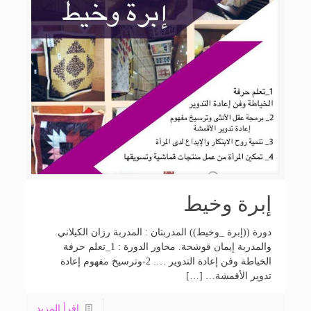
إبرة وخيط
دورة ((إبرة _وخيط)) المدربتان : المدربة رزان الكيلاني.
والمدربة إيمان قوشحة. محاور الدورة : 1_تعلم حرفة
الخياطة وفن إعادة التدوير …. 2-وترسيخ مفهوم إعادة
تدوير اﻷقمشة… […]
اقرأ المزيد