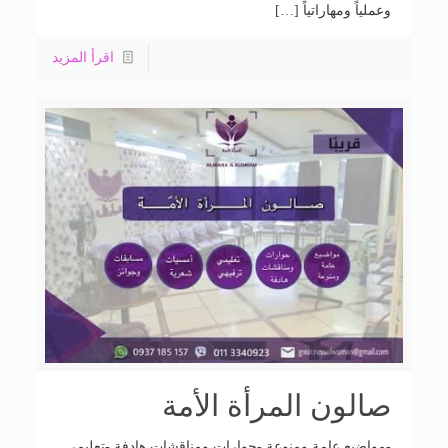
وعملياً ومهاراتياً […]
اقرأ المزيد
صالون المرأة الأمة
-مواضيع عامة ومنوعة -حوارات ومناقشات هادفة -تعليمي